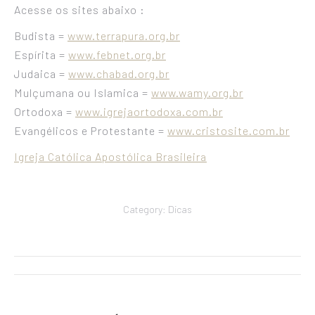
Acesse os sites abaixo :
Budista =
www.terrapura.org.br
Espírita =
www.febnet.org.br
Judaica =
www.chabad.org.br
Mulçumana ou Islamica =
www.wamy.org.br
Ortodoxa =
www.igrejaortodoxa.com.br
Evangélicos e Protestante =
www.cristosite.com.br
Igreja Católica Apostólica Brasileira
Category:
Dicas
Navegação
de