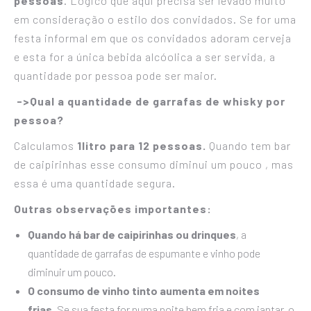
pessoas
. Lógico que aqui precisa ser levado muito
em consideração o estilo dos convidados. Se for uma
festa informal em que os convidados adoram cerveja
e esta for a única bebida alcóolica a ser servida, a
quantidade por pessoa pode ser maior.
->Qual a quantidade de garrafas de whisky por
pessoa?
Calculamos
1litro para 12 pessoas.
Quando tem bar
de caipirinhas esse consumo diminui um pouco , mas
essa é uma quantidade segura.
Outras observações importantes:
Quando há bar de caipirinhas ou drinques
, a
quantidade de garrafas de espumante e vinho pode
diminuir um pouco.
O consumo de vinho tinto aumenta em noites
frias.
Se sua festa for numa noite bem fria e com jantar, o