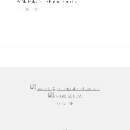
Paôla Palácios e Rafael Ferreira
julho 15, 2024
contato@pricillacrubellati.com.br
(14) 98135 0545
Lins - SP