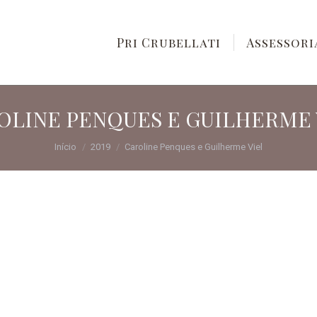
Pri Crubellati
Assesso
Pri Crubellati
Assessori
OLINE PENQUES E GUILHERME 
Você está aqui:
Início
2019
Caroline Penques e Guilherme Viel